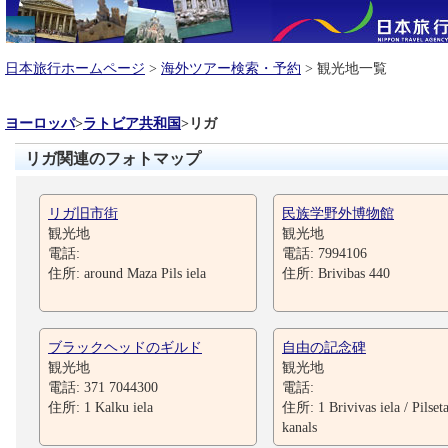
日本旅行ホームページ
>
海外ツアー検索・予約
> 観光地一覧
ヨーロッパ
>
ラトビア共和国
>
リガ
リガ関連のフォトマップ
リガ旧市街
民族学野外博物館
観光地
観光地
電話:
電話: 7994106
住所: around Maza Pils iela
住所: Brivibas 440
ブラックヘッドのギルド
自由の記念碑
観光地
観光地
電話: 371 7044300
電話:
住所: 1 Kalku iela
住所: 1 Brivivas iela / Pilset
kanals