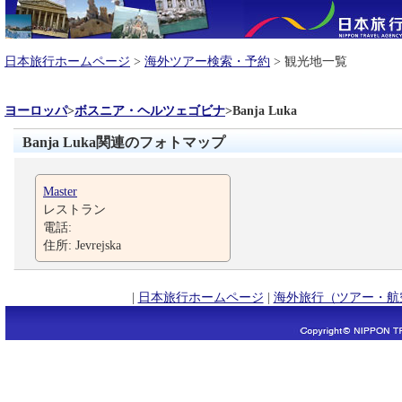
日本旅行ホームページ
>
海外ツアー検索・予約
> 観光地一覧
ヨーロッパ
>
ボスニア・ヘルツェゴビナ
>
Banja Luka
Banja Luka関連のフォトマップ
Master
レストラン
電話:
住所: Jevrejska
|
日本旅行ホームページ
|
海外旅行（ツアー・航