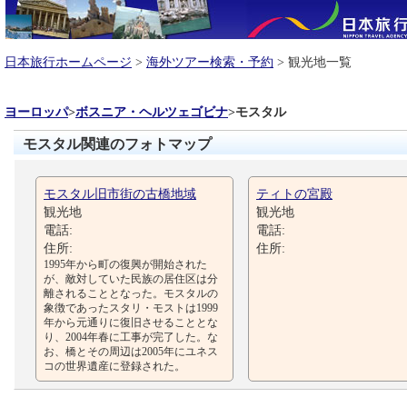
日本旅行ホームページ
>
海外ツアー検索・予約
> 観光地一覧
ヨーロッパ
>
ボスニア・ヘルツェゴビナ
>
モスタル
モスタル関連のフォトマップ
モスタル旧市街の古橋地域
ティトの宮殿
観光地
観光地
電話:
電話:
住所:
住所:
1995年から町の復興が開始された
が、敵対していた民族の居住区は分
離されることとなった。モスタルの
象徴であったスタリ・モストは1999
年から元通りに復旧させることとな
り、2004年春に工事が完了した。な
お、橋とその周辺は2005年にユネス
コの世界遺産に登録された。