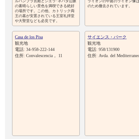
ルハンブラ宮殿とシエラ･ネバダ山脈
ライオンの中庭のライオン像
の素晴らしい景色を満喫できる絶好
のため撤去されています。
の場所です。この他、カトリック両
王の墓が安置されている王室礼拝堂
や大聖堂なども必見です。
Casa de los Pisa
サイエンス・パーク
観光地
観光地
電話: 34-958-222-144
電話: 958/131900
住所: Convalescencia， 11
住所: Avda. del Mediterrane