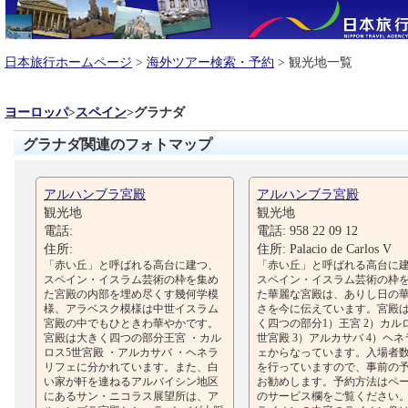
日本旅行ホームページ
>
海外ツアー検索・予約
> 観光地一覧
ヨーロッパ
>
スペイン
>
グラナダ
グラナダ関連のフォトマップ
アルハンブラ宮殿
アルハンブラ宮殿
観光地
観光地
電話:
電話: 958 22 09 12
住所:
住所: Palacio de Carlos V
「赤い丘」と呼ばれる高台に建つ、
「赤い丘」と呼ばれる高台に
スペイン・イスラム芸術の枠を集め
スペイン・イスラム芸術の枠
た宮殿の内部を埋め尽くす幾何学模
た華麗な宮殿は、ありし日の
様、アラベスク模様は中世イスラム
さを今に伝えています。宮殿
宮殿の中でもひときわ華やかです。
く四つの部分1）王宮 2）カル
宮殿は大きく四つの部分王宮 ・カル
世宮殿 3）アルカサバ 4）ヘ
ロス5世宮殿 ・アルカサバ ・ヘネラ
ェからなっています。入場者
リフェに分かれています。また、白
を行っていますので、事前の
い家が軒を連ねるアルバイシン地区
お勧めします。予約方法はペ
にあるサン・ニコラス展望所は、ア
のサービス欄をご覧ください