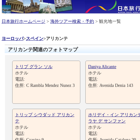
日本旅行ホームページ
>
海外ツアー検索・予約
> 観光地一覧
ヨーロッパ
>
スペイン
>
アリカンテ
アリカンテ関連のフォトマップ
トリプ グラン ソル
Daniya Alicante
ホテル
ホテル
電話:
電話:
住所: C Rambla Mendez Nunez 3
住所: Avenida Denia 143
トリップ シウダッド アリカン
ホリデイ・イン アリカンテ
テ
ラヤ デ サンファン
ホテル
ホテル
電話:
電話:
住所: Gravina 9
住所: Avenida Cataluna 20