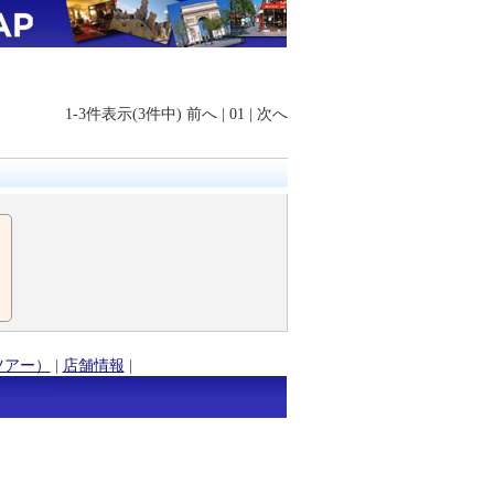
1-3件表示(3件中)
前へ
|
01
|
次へ
ツアー）
|
店舗情報
|