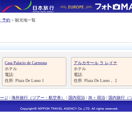
・予約
> 観光地一覧
Casa Palacio de Carmona
アルカサール ラ レイナ
ホテル
ホテル
電話:
電話:
住所: Plaza De Lasso 1
住所: Plaza De Lasso， 2
ージ
|
海外旅行（ツアー・航空券）
|
国内宿泊
|
JR + 宿泊
|
国内旅行（