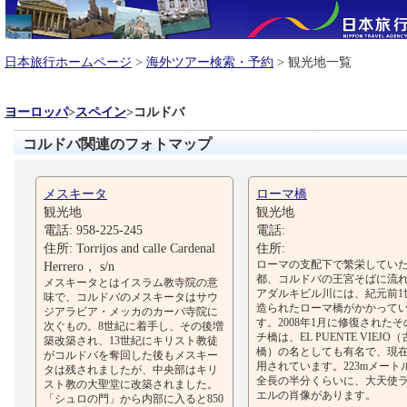
日本旅行ホームページ
>
海外ツアー検索・予約
> 観光地一覧
ヨーロッパ
>
スペイン
>
コルドバ
コルドバ関連のフォトマップ
メスキータ
ローマ橋
観光地
観光地
電話: 958-225-245
電話:
住所: Torrijos and calle Cardenal
住所:
ローマの支配下で繁栄してい
Herrero， s/n
都、コルドバの王宮そばに流
メスキータとはイスラム教寺院の意
アダルキビル川には、紀元前1
味で、コルドバのメスキータはサウ
造られたローマ橋がかかって
ジアラビア・メッカのカーバ寺院に
す。2008年1月に修復された
次ぐもの。8世紀に着手し、その後増
チ橋は、EL PUENTE VIEJO
築改築され、13世紀にキリスト教徒
橋）の名としても有名で、現
がコルドバを奪回した後もメスキー
用されています。223mメート
タは残されましたが、中央部はキリ
全長の半分くらいに、大天使
スト教の大聖堂に改築されました。
エルの肖像があります。
「シュロの門」から内部に入ると850