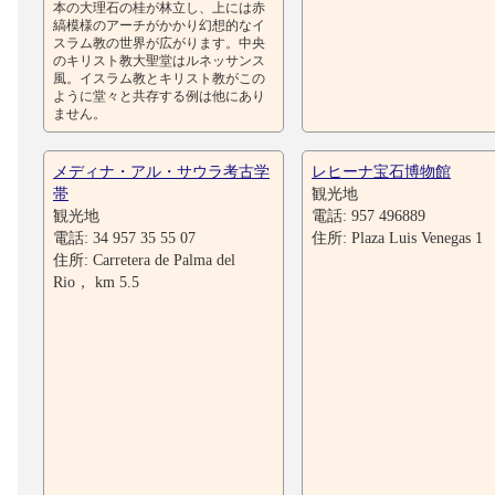
本の大理石の桂が林立し、上には赤
縞模様のアーチがかかり幻想的なイ
スラム教の世界が広がります。中央
のキリスト教大聖堂はルネッサンス
風。イスラム教とキリスト教がこの
ように堂々と共存する例は他にあり
ません。
メディナ・アル・サウラ考古学
レヒーナ宝石博物館
帯
観光地
観光地
電話: 957 496889
電話: 34 957 35 55 07
住所: Plaza Luis Venegas 1
住所: Carretera de Palma del
Rio， km 5.5