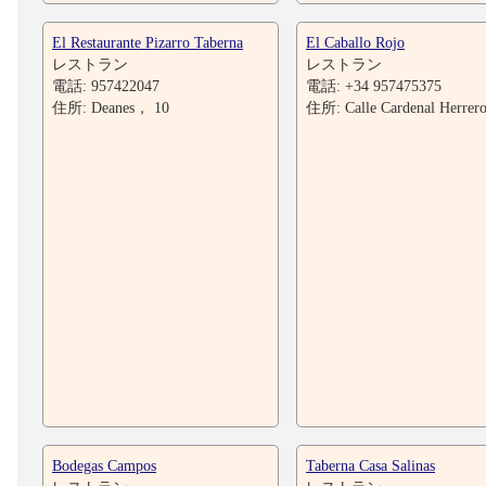
El Restaurante Pizarro Taberna
El Caballo Rojo
レストラン
レストラン
電話: 957422047
電話: +34 957475375
住所: Deanes， 10
住所: Calle Cardenal Herrer
Bodegas Campos
Taberna Casa Salinas