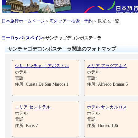
日本旅行ホームページ
>
海外ツアー検索・予約
> 観光地一覧
ヨーロッパ
>
スペイン
>
サンチャゴデコンポステ－ラ
サンチャゴデコンポステ－ラ関連のフォトマップ
ウサ サンチャゴ アポストル
メリア アラグアネイ
ホテル
ホテル
電話:
電話:
住所: Cuesta De San Marcos 1
住所: Alfredo Branas 5
エリア セントラル
ホテル サンカルロス
ホテル
ホテル
電話:
電話:
住所: Paris 7
住所: Horreo 106