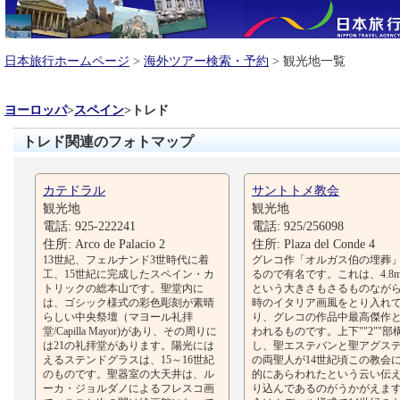
日本旅行ホームページ
>
海外ツアー検索・予約
> 観光地一覧
ヨーロッパ
>
スペイン
>
トレド
トレド関連のフォトマップ
カテドラル
サントトメ教会
観光地
観光地
電話: 925-222241
電話: 925/256098
住所: Arco de Palacio 2
住所: Plaza del Conde 4
13世紀、フェルナンド3世時代に着
グレコ作「オルガス伯の埋葬
工、15世紀に完成したスペイン・カ
るので有名です。これは、4.8m×
トリックの総本山です。聖堂内に
という大きさもさるものなが
は、ゴシック様式の彩色彫刻が素晴
時のイタリア画風をとり入れ
らしい中央祭壇（マヨール礼拝
り、グレコの作品中最高傑作
堂/Capilla Mayor)があり、その周りに
われるものです。上下""2""部
は21の礼拝堂があります。陽光には
し、聖エステバンと聖アグス
えるステンドグラスは、15～16世紀
の両聖人が14世紀頃この教会
のものです。聖器室の大天井は、ル
的にあらわれたという云い伝
ーカ・ジョルダノによるフレスコ画
り込んであるのがうかがえま