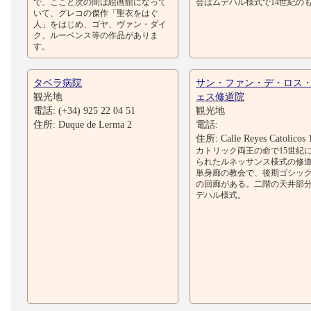
で、ここと次の間は絵画館になって
会はムデハル様式で14世紀の
いて、グレコの傑作「聖衣をはぐ
人」をはじめ、ゴヤ、ヴァン・ダイ
ク、ルーベンス等の作品がありま
す。
タベラ病院
サン・ファン・デ・ロス
観光地
ェス修道院
電話: (+34) 925 22 04 51
観光地
住所: Duque de Lerma 2
電話:
住所: Calle Reyes Catolicos 
カトリック両王の命で15世紀
られたルネッサンス様式の修
単身廊の教会で、後期ゴシッ
の回廊がある。二階の天井部
デハル様式。