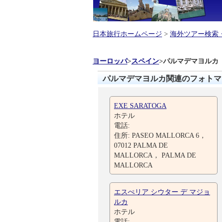
日本旅行ホームページ
>
海外ツアー検索
ヨーロッパ
>
スペイン
>
パルマデマヨルカ
パルマデマヨルカ関連のフォトマ
EXE SARATOGA
ホテル
電話:
住所: PASEO MALLORCA 6，
07012 PALMA DE
MALLORCA， PALMA DE
MALLORCA
エスぺリア シウター デ マジョ
ルカ
ホテル
電話: