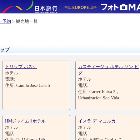
・予約
> 観光地一覧
ップ
トリップ ボスケ
カスティージョ ホテル ソン ビ
ホテル
ダ
電話:
ホテル
住所: Camilo Jose Cela 5
電話:
住所: Carrer Raixa 2，
Urbanizacion Son Vida
HMジャイムⅢホテル
イスラ デ マヨルカ
ホテル
ホテル
電話:
電話:
住所: Ps Mallorca 14b
住所: Alf駻ez Cerd・ 7