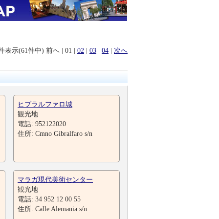
0件表示(61件中)
前へ
|
01
|
02
|
03
|
04
|
次へ
ヒブラルファロ城
観光地
電話: 952122020
住所: Cmno Gibralfaro s/n
マラガ現代美術センター
観光地
電話: 34 952 12 00 55
住所: Calle Alemania s/n