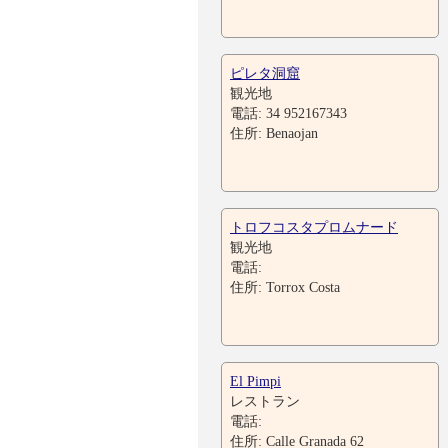
ピレタ洞窟
観光地
電話: 34 952167343
住所: Benaojan
トロフコスタプロムナード
観光地
電話:
住所: Torrox Costa
El Pimpi
レストラン
電話:
住所: Calle Granada 62