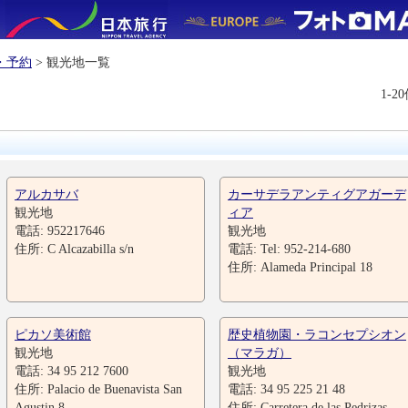
・予約
> 観光地一覧
1-2
アルカサバ
カーサデラアンティグアガーデ
観光地
ィア
電話: 952217646
観光地
住所: C Alcazabilla s/n
電話: Tel: 952-214-680
住所: Alameda Principal 18
ピカソ美術館
歴史植物園・ラコンセプシオン
観光地
（マラガ）
電話: 34 95 212 7600
観光地
住所: Palacio de Buenavista San
電話: 34 95 225 21 48
Agustin 8
住所: Carretera de las Pedrizas，