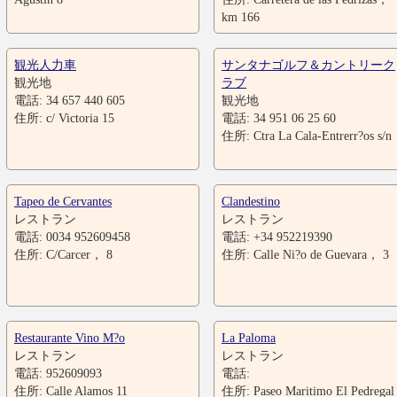
km 166
観光人力車
サンタナゴルフ＆カントリーク
観光地
ラブ
電話: 34 657 440 605
観光地
住所: c/ Victoria 15
電話: 34 951 06 25 60
住所: Ctra La Cala-Entrerr?os s/n
Tapeo de Cervantes
Clandestino
レストラン
レストラン
電話: 0034 952609458
電話: +34 952219390
住所: C/Carcer， 8
住所: Calle Ni?o de Guevara， 3
Restaurante Vino M?o
La Paloma
レストラン
レストラン
電話: 952609093
電話:
住所: Calle Alamos 11
住所: Paseo Maritimo El Pedregal