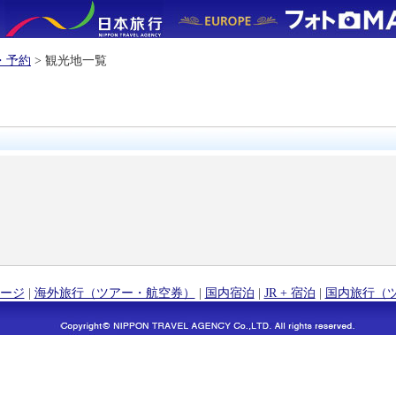
・予約
> 観光地一覧
ージ
|
海外旅行（ツアー・航空券）
|
国内宿泊
|
JR + 宿泊
|
国内旅行（