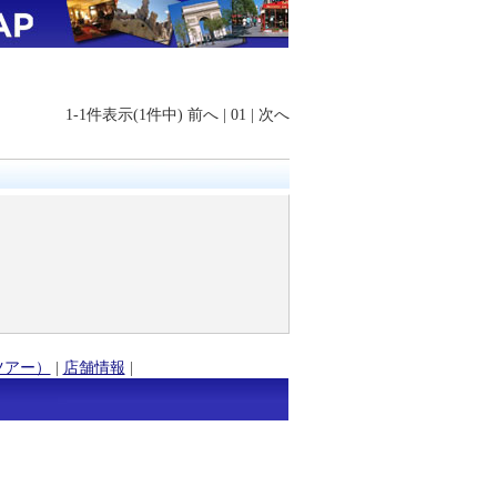
1-1件表示(1件中)
前へ
|
01
|
次へ
ツアー）
|
店舗情報
|