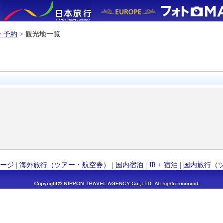
・予約
> 観光地一覧
ージ
|
海外旅行（ツアー・航空券）
|
国内宿泊
|
JR + 宿泊
|
国内旅行（