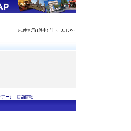
1-1件表示(1件中)
前へ
|
01
|
次へ
ツアー）
|
店舗情報
|