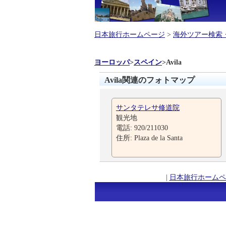
日本旅行ホームページ
>
海外ツアー検索
ヨーロッパ
>
スペイン
>
Avila
Avila関連のフォトマップ
サンタテレサ修道院
観光地
電話: 920/211030
住所: Plaza de la Santa
|
日本旅行ホームペ