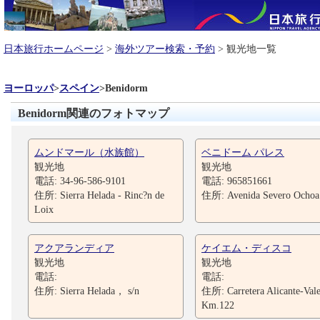
日本旅行ホームページ
>
海外ツアー検索・予約
> 観光地一覧
ヨーロッパ
>
スペイン
>
Benidorm
Benidorm関連のフォトマップ
ムンドマール（水族館）
ベニドーム パレス
観光地
観光地
電話: 34-96-586-9101
電話: 965851661
住所: Sierra Helada - Rinc?n de
住所: Avenida Severo Ocho
Loix
アクアランディア
ケイエム・ディスコ
観光地
観光地
電話:
電話:
住所: Sierra Helada， s/n
住所: Carretera Alicante-Vale
Km.122