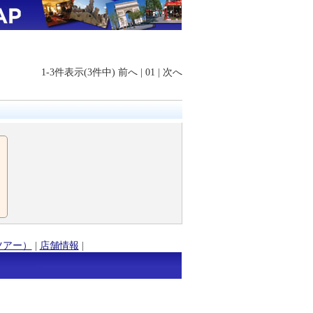
1-3件表示(3件中)
前へ
|
01
|
次へ
ツアー）
|
店舗情報
|