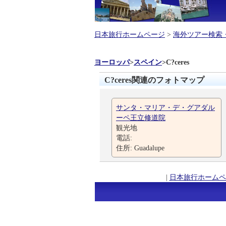
日本旅行ホームページ
>
海外ツアー検索
ヨーロッパ
>
スペイン
>
C?ceres
C?ceres関連のフォトマップ
サンタ・マリア・デ・グアダル
ーペ王立修道院
観光地
電話:
住所: Guadalupe
|
日本旅行ホームペ