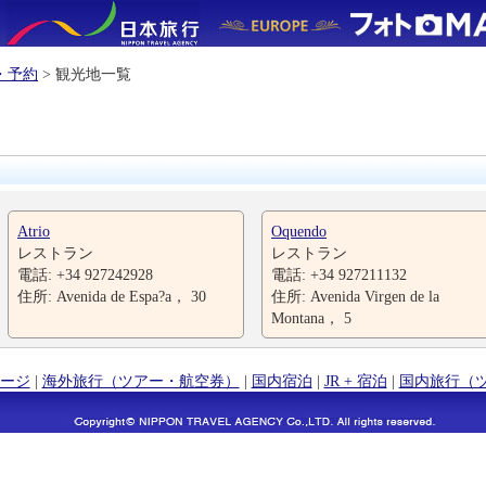
・予約
> 観光地一覧
Atrio
Oquendo
レストラン
レストラン
電話: +34 927242928
電話: +34 927211132
住所: Avenida de Espa?a， 30
住所: Avenida Virgen de la
Montana， 5
ージ
|
海外旅行（ツアー・航空券）
|
国内宿泊
|
JR + 宿泊
|
国内旅行（