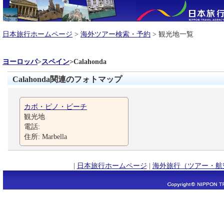
日本旅行ホームページ
>
海外ツアー検索・予約
> 観光地一覧
ヨーロッパ
>
スペイン
>
Calahonda
Calahonda関連のフォトマップ
カボ・ピノ・ビーチ
観光地
電話:
住所: Marbella
|
日本旅行ホームページ
|
海外旅行（ツアー・航