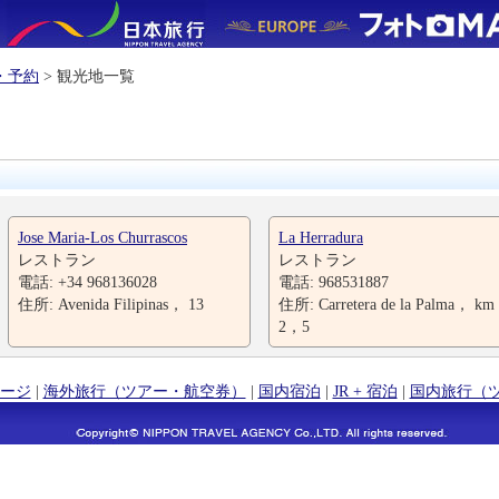
・予約
> 観光地一覧
Jose Maria-Los Churrascos
La Herradura
レストラン
レストラン
電話: +34 968136028
電話: 968531887
住所: Avenida Filipinas， 13
住所: Carretera de la Palma， km
2，5
ージ
|
海外旅行（ツアー・航空券）
|
国内宿泊
|
JR + 宿泊
|
国内旅行（