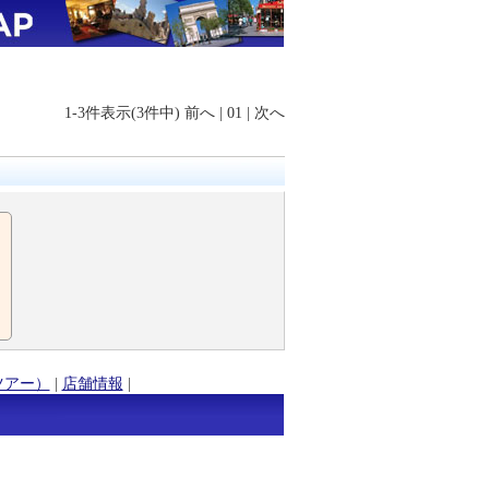
1-3件表示(3件中)
前へ
|
01
|
次へ
ツアー）
|
店舗情報
|