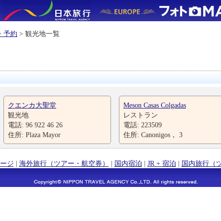
・予約
> 観光地一覧
クエンカ大聖堂
Meson Casas Colgadas
観光地
レストラン
電話: 96 922 46 26
電話: 223509
住所: Plaza Mayor
住所: Canonigos， 3
ージ
|
海外旅行（ツアー・航空券）
|
国内宿泊
|
JR + 宿泊
|
国内旅行（