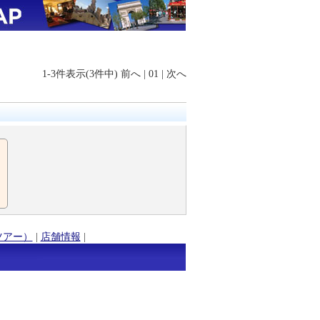
1-3件表示(3件中)
前へ
|
01
|
次へ
ツアー）
|
店舗情報
|