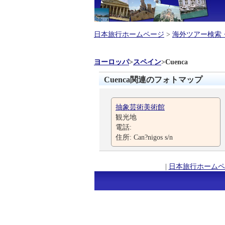
日本旅行ホームページ
>
海外ツアー検索
ヨーロッパ
>
スペイン
>
Cuenca
Cuenca関連のフォトマップ
抽象芸術美術館
観光地
電話:
住所: Can?nigos s/n
|
日本旅行ホームペ