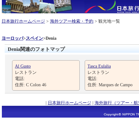
日本旅行ホームページ
>
海外ツアー検索・予約
> 観光地一覧
ヨーロッパ
>
スペイン
>
Denia
Denia関連のフォトマップ
Al Gusto
Tasca Eulalia
レストラン
レストラン
電話:
電話:
住所: C Colon 46
住所: Marques de Campo
|
日本旅行ホームページ
|
海外旅行（ツアー・航