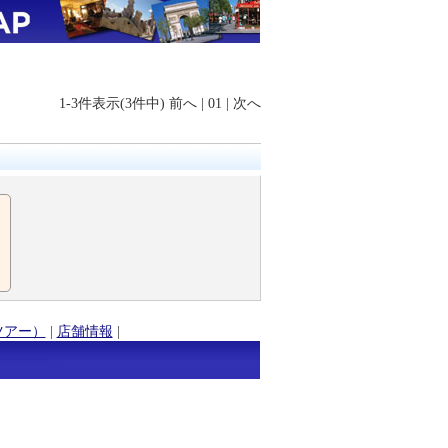
1-3件表示(3件中)
前へ
|
01
|
次へ
ツアー）
|
店舗情報
|