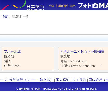
・予約
> 観光地一覧
プボール城
カタルーニャおもちゃ博物館
観光地
観光地
電話:
電話: 972 504 585
住所: P?bol
住所: Carrer de Sant Pere， 1
ージ
|
海外旅行（ツアー・航空券）
|
国内宿泊
|
JR + 宿泊
|
国内旅行（