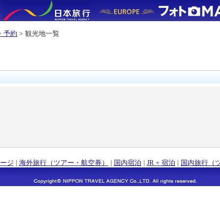
・予約
> 観光地一覧
ージ
|
海外旅行（ツアー・航空券）
|
国内宿泊
|
JR + 宿泊
|
国内旅行（