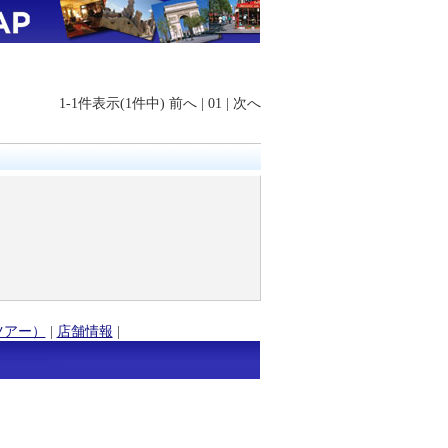
1-1件表示(1件中)
前へ
|
01
|
次へ
ツアー）
|
店舗情報
|