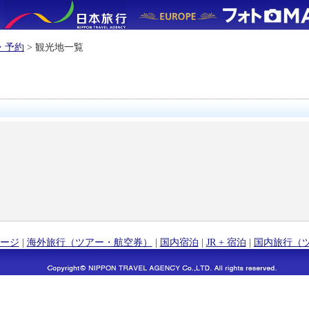
・予約
> 観光地一覧
ージ
|
海外旅行（ツアー・航空券）
|
国内宿泊
|
JR + 宿泊
|
国内旅行（