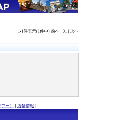
1-1件表示(1件中)
前へ
|
01
|
次へ
ツアー）
|
店舗情報
|