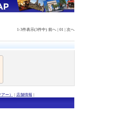
1-3件表示(3件中)
前へ
|
01
|
次へ
ツアー）
|
店舗情報
|