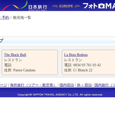
・予約
> 観光地一覧
ップ
The Black Bull
La Bota Bodega
レストラン
レストラン
電話:
電話: 0034 93 761 03 42
住所: Paisos Catalans
住所: C/ Blanch 22
ージ
|
海外旅行（ツアー・航空券）
|
国内宿泊
|
JR + 宿泊
|
国内旅行（