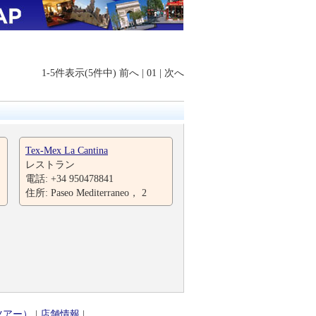
1-5件表示(5件中)
前へ
|
01
|
次へ
Tex-Mex La Cantina
レストラン
電話: +34 950478841
住所: Paseo Mediterraneo， 2
ツアー）
|
店舗情報
|