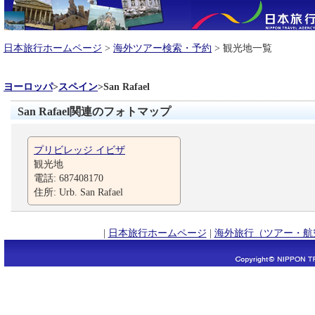
日本旅行ホームページ
>
海外ツアー検索・予約
> 観光地一覧
ヨーロッパ
>
スペイン
>
San Rafael
San Rafael関連のフォトマップ
プリビレッジ イビザ
観光地
電話: 687408170
住所: Urb. San Rafael
|
日本旅行ホームページ
|
海外旅行（ツアー・航