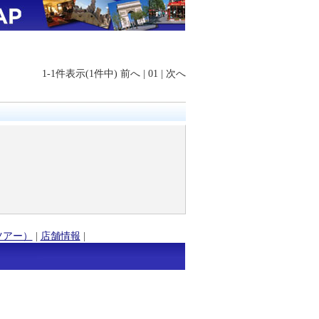
1-1件表示(1件中)
前へ
|
01
|
次へ
ツアー）
|
店舗情報
|