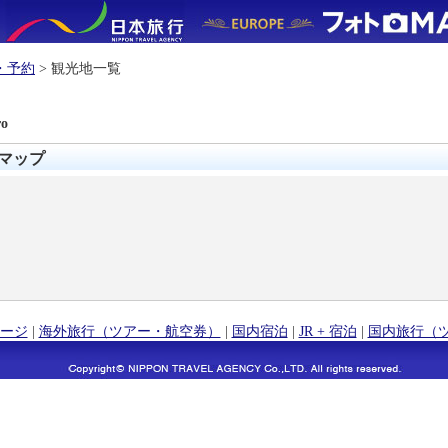
・予約
> 観光地一覧
ro
ォトマップ
ージ
|
海外旅行（ツアー・航空券）
|
国内宿泊
|
JR + 宿泊
|
国内旅行（