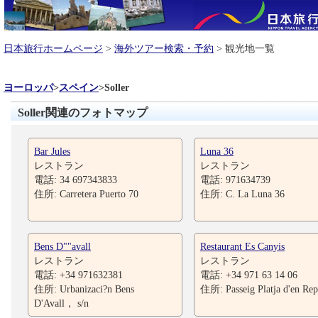
日本旅行ホームページ
>
海外ツアー検索・予約
> 観光地一覧
ヨーロッパ
>
スペイン
>
Soller
Soller関連のフォトマップ
Bar Jules
Luna 36
レストラン
レストラン
電話: 34 697343833
電話: 971634739
住所: Carretera Puerto 70
住所: C. La Luna 36
Bens D""avall
Restaurant Es Canyis
レストラン
レストラン
電話: +34 971632381
電話: +34 971 63 14 06
住所: Urbanizaci?n Bens
住所: Passeig Platja d'en Rep
D'Avall， s/n