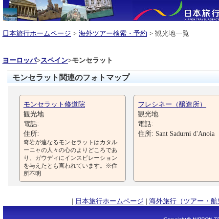
日本旅行ホームページ
>
海外ツアー検索・予約
> 観光地一覧
ヨーロッパ
>
スペイン
>
モンセラット
モンセラット関連のフォトマップ
モンセラット修道院
フレシネー（醸造所）
観光地
観光地
電話:
電話:
住所:
住所: Sant Sadurni d'Anoia
奇岩が連なるモンセラットはカタル
ーニャの人々の心のよりどころであ
り、ガウディにインスピレーション
を与えたとも言われています。※住
所不明
|
日本旅行ホームページ
|
海外旅行（ツアー・航