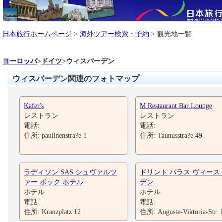
日本旅行ホームページ
>
海外ツアー検索・予約
> 観光地一覧
ヨーロッパ
>
ドイツ
>
ウィスバーデン
ウィスバーデン関連のフォトマップ
Kafer's
M Restaurant Bar Lounge
レストラン
レストラン
電話:
電話:
住所: paulinenstra?e 1
住所: Taunusstra?e 49
ラディソン SAS シュヴァルツ
ドリント パラス ヴィース
ァー ボック ホテル
デン
ホテル
ホテル
電話:
電話:
住所: Kranzplatz 12
住所: Auguste-Viktoria-Str. 