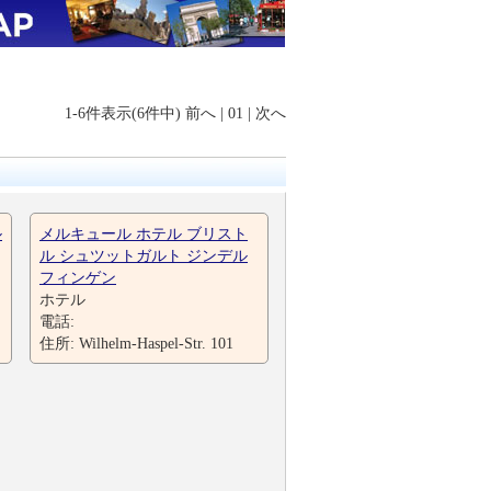
1-6件表示(6件中)
前へ
|
01
|
次へ
ル
メルキュール ホテル ブリスト
ル シュツットガルト ジンデル
フィンゲン
ホテル
電話:
住所: Wilhelm-Haspel-Str. 101