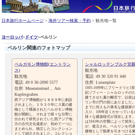
日本旅行ホームページ
>
海外ツアー検索・予約
> 観光地一覧
ヨーロッパ
>
ドイツ
>
ベルリン
ベルリン関連のフォトマップ
ペルガモン博物館(エントラン
シャルロッテンブルク宮
ス)
観光地
観光地
電話: 49 30 320 91 440
電話: 49 0 30-2090 5577
住所: Luisenplatz
1695-1699年にフリードリヒ1
住所: Museumsinsel， Am
妃ゾフィー・シャルロッテの
Kupfergraben
建てさせた夏の離宮で、以前
西アジア博物館が１８９９年に創設
リン市の門の前にありました
されました。１９３０年に３翼の建
までに何人もの著名な建築家
物として構築されたペルガモン博物
入り、100年近くかかっている
館が開館し、それまで様々な分野に
様々な建築様式が混在します
分かれて研究されていた西アジア地
は1943年の空襲によって焼失
方の古代文化遺産が、初めて一つに
が、復元され、ベルリンを代
まとめられ、独立したコレクション
建物として観衆を引きつける
として紹介されました。コレクショ