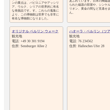
あふれています。日本の陶磁
ンの重点は、バビロニアやアッシリ
られた磁器の部屋や、シンケル
ア、ウルク、シリアの世界的に有名
リオン、黄金の間など見逃せ
な発掘品です。す。これらの蒐集に
ん。
より、この博物館は世界でも非常に
有名な博物館になりました。
オリジナル ベルリン ウォーク
ハオーラ・ベルリン（ツ
観光地
観光地
電話: +49 30 301 9194
電話: 76 234562
住所: Sensburger Allee 2
住所: Hallesches Ufer 28