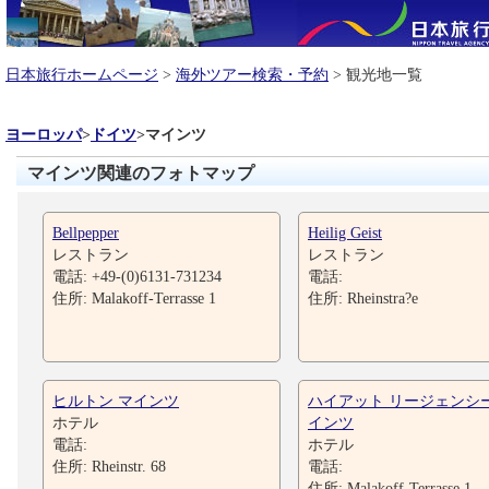
日本旅行ホームページ
>
海外ツアー検索・予約
> 観光地一覧
ヨーロッパ
>
ドイツ
>
マインツ
マインツ関連のフォトマップ
Bellpepper
Heilig Geist
レストラン
レストラン
電話: +49-(0)6131-731234
電話:
住所: Malakoff-Terrasse 1
住所: Rheinstra?e
ヒルトン マインツ
ハイアット リージェンシー
ホテル
インツ
電話:
ホテル
住所: Rheinstr. 68
電話:
住所: Malakoff-Terrasse 1