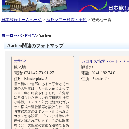
日本旅行ホームページ
>
海外ツアー検索・予約
> 観光地一覧
ヨーロッパ
>
ドイツ
>
Aachen
Aachen関連のフォトマップ
大聖堂
カロルス浴場 バート・ア
観光地
観光地
電話: 0241/47-70-91-27
電話: 0241 182 74 0
住所: Klosterplatz 2
住所: Passstr. 79
旧市街の中心部にある市庁舎とその
隣の大聖堂は、カール大帝によって
８００年に建設されました。八角形
に型取られた美しい丸屋根式礼拝堂
が特徴。１４１４年には雄大なゴシ
ック様式の聖歌隊席が設けられ、当
時前代未聞の２７メートルにも及ぶ
ガラス窓も設置。ゴシック建築の大
傑作と称されています。この聖歌隊
席には、大聖堂の貴重な遺物でもあ