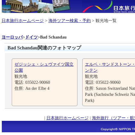
日本旅行ホームページ
>
海外ツアー検索・予約
> 観光地一覧
ヨーロッパ
>
ドイツ
>
Bad Schandau
Bad Schandau関連のフォトマップ
ゼジッシェ・シュヴァイツ国立
エルベ・サンドストーン
公園
ンテン
観光地
観光地
電話: 035022-90060
電話: 035022-90060
住所: An der Elbe 4
住所: Saxon Switzerland Nat
Park (Sachsische Schweiz Na
Park)
|
日本旅行ホームページ
|
海外旅行（ツアー・航