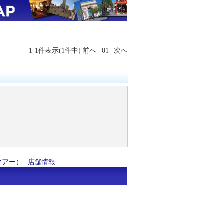
1-1件表示(1件中)
前へ
|
01
|
次へ
ツアー）
|
店舗情報
|