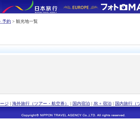
・予約
> 観光地一覧
ージ
|
海外旅行（ツアー・航空券）
|
国内宿泊
|
JR + 宿泊
|
国内旅行（