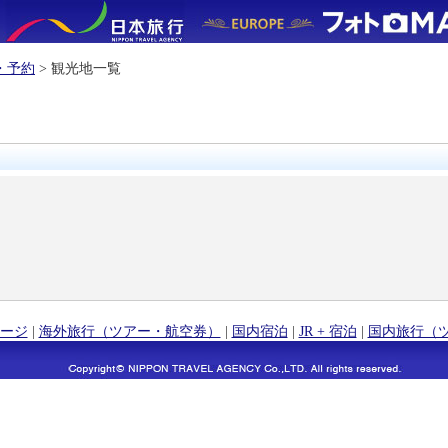
・予約
> 観光地一覧
ージ
|
海外旅行（ツアー・航空券）
|
国内宿泊
|
JR + 宿泊
|
国内旅行（