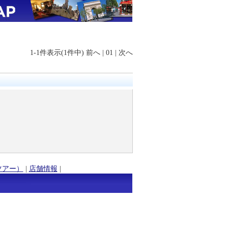
1-1件表示(1件中)
前へ
|
01
|
次へ
ツアー）
|
店舗情報
|