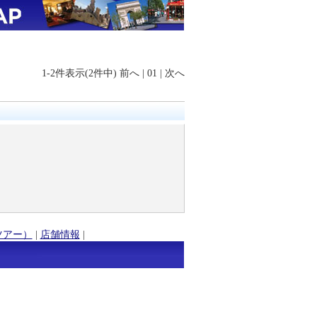
1-2件表示(2件中)
前へ
|
01
|
次へ
ツアー）
|
店舗情報
|