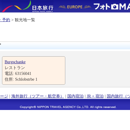
・予約
> 観光地一覧
プ
Burgschanke
レストラン
電話: 63156041
住所: Schlobstrbe 1
ージ
|
海外旅行（ツアー・航空券）
|
国内宿泊
|
JR + 宿泊
|
国内旅行（