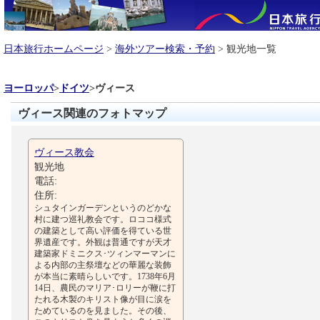
日本旅行ホームページ
>
海外ツアー検索・予約
> 観光地一覧
ヨーロッパ
>
ドイツ
>
ヴィース
ヴィース関連のフォトマップ
ヴィース教会
観光地
電話:
住所:
シュタインガーデンというのどかな
村に建つ巡礼教会です。ロココ様式
の建築として高い評価を得ている世
界遺産です。外観は普通ですが天才
建築家ドミニクス･ツィンマーマンに
よる内部の主祭壇などの華麗な装飾
が本当に素晴らしいです。1738年6月
14日、農民のマリア･ロリーが鞭に打
たれる木製のキリスト像が目に涙を
ためているのを見ました。その後、