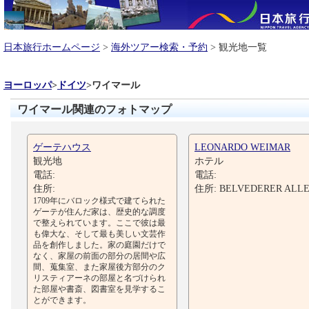
日本旅行ホームページ
>
海外ツアー検索・予約
> 観光地一覧
ヨーロッパ
>
ドイツ
>
ワイマール
ワイマール関連のフォトマップ
ゲーテハウス
LEONARDO WEIMAR
観光地
ホテル
電話:
電話:
住所:
住所: BELVEDERER ALLE
1709年にバロック様式で建てられた
ゲーテが住んだ家は、歴史的な調度
で整えられています。ここで彼は最
も偉大な、そして最も美しい文芸作
品を創作しました。家の庭園だけで
なく、家屋の前面の部分の居間や広
間、蒐集室、また家屋後方部分のク
リスティアーネの部屋と名づけられ
た部屋や書斎、図書室を見学するこ
とができます。