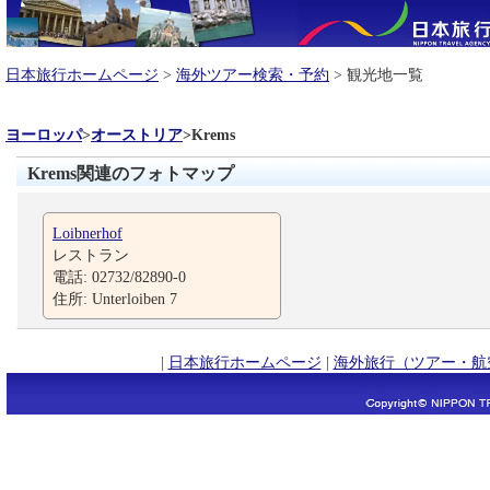
日本旅行ホームページ
>
海外ツアー検索・予約
> 観光地一覧
ヨーロッパ
>
オーストリア
>
Krems
Krems関連のフォトマップ
Loibnerhof
レストラン
電話: 02732/82890-0
住所: Unterloiben 7
|
日本旅行ホームページ
|
海外旅行（ツアー・航