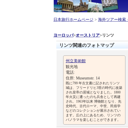
日本旅行ホームページ
>
海外ツアー検索
ヨーロッパ
>
オーストリア
>
リンツ
リンツ関連のフォトマップ
州立美術館
観光地
電話:
住所: Museumstr. 14
既に799 年古文書に記されたリンツ
城は、フリードリヒ3世の時代に改築
され皇帝の居城となりました。1800
年火災に遭ったのち兵舎として再建
され、1963年以来 博物館となり、先
史時代、古代ローマ、中世、民俗学
などのコレクションが展示されてい
ます。丘の上にあるため、リンツの
パノラマを楽しむことができます。