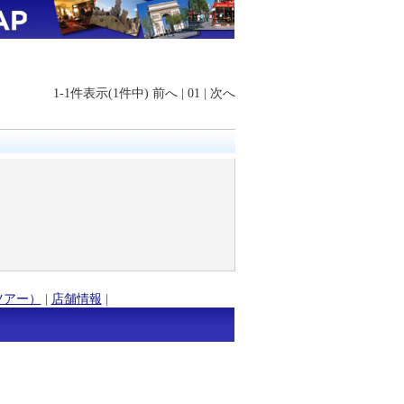
1-1件表示(1件中)
前へ
|
01
|
次へ
ツアー）
|
店舗情報
|