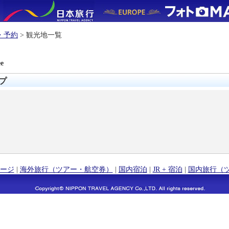
・予約
> 観光地一覧
ee
ップ
ージ
|
海外旅行（ツアー・航空券）
|
国内宿泊
|
JR + 宿泊
|
国内旅行（