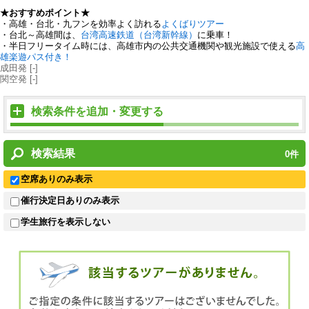
★おすすめポイント★
・高雄・台北・九フンを効率よく訪れる
よくばりツアー
・台北～高雄間は、
台湾高速鉄道（台湾新幹線）
に乗車！
・半日フリータイム時には、高雄市内の公共交通機関や観光施設で使える
高
雄楽遊パス付き！
成田発
[-]
関空発
[-]
検索条件を追加・変更する
検索結果
0
件
空席ありのみ表示
催行決定日ありのみ表示
学生旅行を表示しない