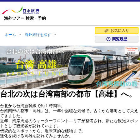
海外ツアー 検索・予約
お気に入り
ホーム
>
海外旅行を探す
>
閲覧履歴
台北の次は台湾南部の都市【高雄】へ。
台北から台湾新幹線で約１時間半。
台湾南部の都市「高雄」は、一年中温暖な気候で、古くから港町として栄え
てきました。
近年、湾岸周辺のウォーターフロントエリアが整備され、新たな観光スポッ
トとして観光客が訪れています。
伝統的なスポットから、近未来的な建物まで。
進化を続ける高雄を訪れてみませんか。