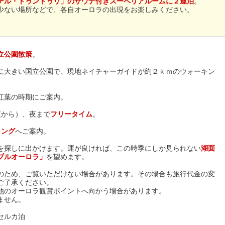
テル・トゥントゥリ」のサウナ付きスーペリアルームに２連泊
。
少ない場所などで、各自オーロラの出現をお楽しみください。
立公園散策
。
に大きい国立公園で、現地ネイチャーガイドが約２ｋｍのウォーキン
紅葉の時期にご案内。
頃から）、夜まで
フリータイム
。
ィング
へご案内。
を探しに出かけます。運が良ければ、この時季にしか見られない
湖面
ブルオーロラ」
を望めます。
のため、ご覧いただけない場合があります。その場合も旅行代金の変
ご了承ください。
他のオーロラ観賞ポイントへ向かう場合があります。
ません。
セルカ泊