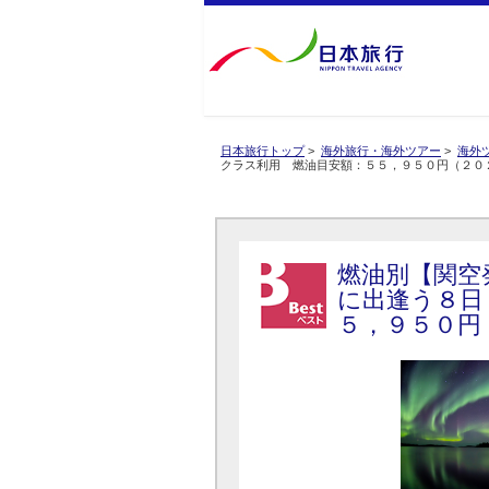
日本旅行トップ
>
海外旅行・海外ツアー
>
海外
クラス利用 燃油目安額：５５，９５０円（２０
燃油別【関空
に出逢う８日
５，９５０円