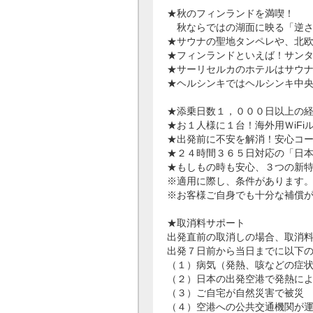
★秋のフィンランドを満喫！
秋ならではの湖面に映る「逆さ
★サウナの聖地タンペレや、北
★フィンランドといえば！サン
★サーリセルカのホテルはサウ
★ヘルシンキではヘルシンキ中
★添乗日数１，０００日以上の
★お１人様に１台！海外用ＷiF
★出発前に不安を解消！安心コ
★２４時間３６５日対応の「日
★もしもの時も安心、３つの新
※適用に際し、条件があります
※お客様ご自身でも十分な補償
★取消料サポート
出発直前の取消しの場合、取消
出発７日前から当日までに以下
（１）病気（発熱、咳などの症
（２）日本の出発空港で発熱に
（３）ご自宅が自然災害で被災
（４）空港への公共交通機関が