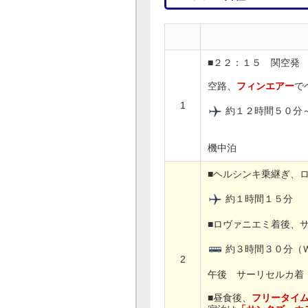
■２２：１５ 関空発
空路、
フィンエアー
で
1
約１２時間５０分
機中泊
■ヘルシンキ乗継ぎ、
約１時間１５分
■ロヴァニエミ着後、
約３時間３０分（
2
午後 サーリセルカ着
■昼食後、
フリータイ