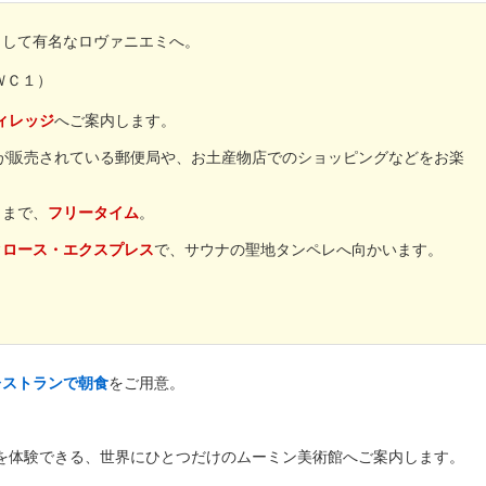
として有名なロヴァニエミへ。
ＷＣ１）
ィレッジ
へご案内します。
が販売されている郵便局や、お土産物店でのショッピングなどをお楽
）まで、
フリータイム
。
クロース・エクスプレス
で、サウナの聖地タンペレへ向かいます。
レストランで朝食
をご用意。
。
を体験できる、世界にひとつだけのムーミン美術館へご案内します。