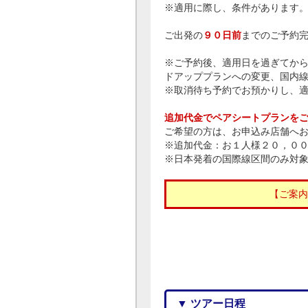
※適用に際し、条件があります
ご出発の
９０日前
までのご予約
※ご予約後、適用日を過ぎてか
ドアッププランへの変更、国内
※取消待ち予約でお預かりし、
追加代金でペアシートプランを
ご希望の方は、お申込み店舗へ
※追加代金：お１人様２０，０
※日本発着の国際線区間のみ対
【ご案内
▼ ツアー日程