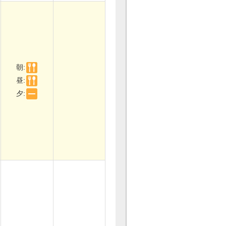
朝:
昼:
夕: