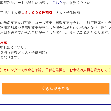
。取消料サポートの詳しい内容は、
こちら
をご参照ください
完了でお１人様
１５，０００円割引
（大人・子供同額）
らの氏名変更及び訂正、コース変更（日数変更を含む）、航空座席のク
線利用追加及び発着地変更が発生した場合は通常のご予約となり、割引
適用日を過ぎてからご予約が完了した場合も、割引の対象外となります
ご用意！
お申し出ください。
００円（往復／大人・子供同額）
象となります。
】カレンダーで料金を確認、日付を選択し、お申込み人員を設定してく
空き状況を見る