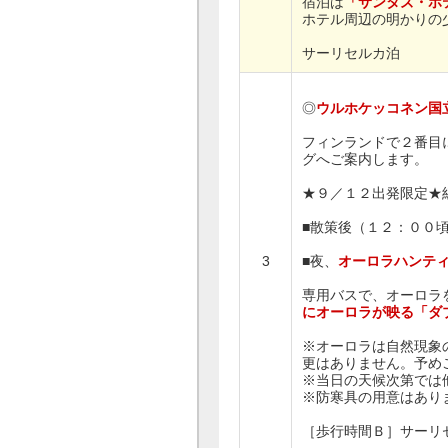
宿泊は
「サンタズ・ホ
ホテル周辺の明かりの
サーリセルカ泊
◎
ウルホケッコネン国
フィンランドで２番目
グへご案内します。
★９／１２出発限定★
■散策後（１２：００
3
■夜、
オーロラハンテ
専用バスで、オーロラ
にオーロラが映る「ダ
※オーロラは自然現象
更はありません。予め
※当日の天候次第では
※防寒具の用意はあり
［歩行時間Ｂ］サーリ