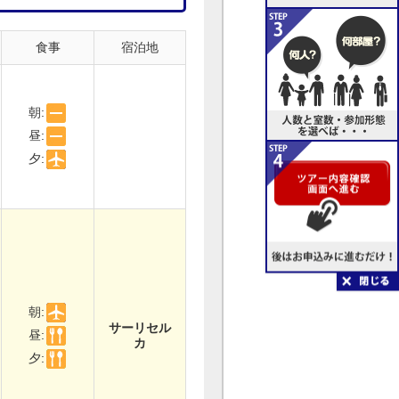
食事
宿泊地
朝:
昼:
夕:
朝:
サーリセル
昼:
カ
夕: