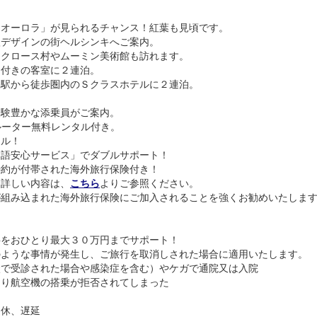
オーロラ」が見られるチャンス！紅葉も見頃です。
欧デザインの街ヘルシンキへご案内。
タクロース村やムーミン美術館も訪れます。
ナ付きの客室に２連泊。
央駅から徒歩圏内のＳクラスホテルに２連泊。
経験豊かな添乗員がご案内。
iルーター無料レンタル付き。
ール！
本語安心サービス」でダブルサポート！
特約が付帯された海外旅行保険付き！
。詳しい内容は、
こちら
よりご参照ください。
が組み込まれた海外旅行保険にご加入されることを強くお勧めいたしま
料をおひとり最大３０万円までサポート！
のような事情が発生し、ご旅行を取消しされた場合に適用いたします。
状で受診された場合や感染症を含む）やケガで通院又は入院
より航空機の搭乗が拒否されてしまった
運休、遅延