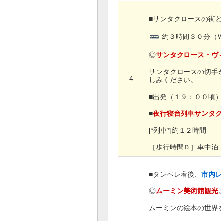
■サンタクロースの街
約３時間３０分（
◎
サンタクロース・ヴ
サンタクロースの切手
4
しみください。
■出発（１９：００頃
■
夜行寝台列車サンタ
[*列車*]約１２時間
［歩行時間Ｂ］車中泊
■タンペレ着後、
市内
◎
ムーミン美術館観光
ムーミンの絵本の世界