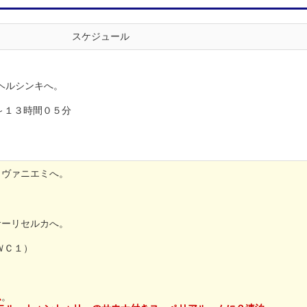
スケジュール
ヘルシンキへ。
～１３時間０５分
ロヴァニエミへ。
サーリセルカへ。
ＷＣ１）
ム
。