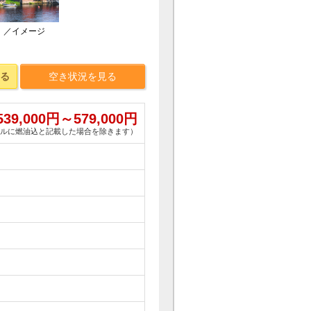
）／イメージ
る
空き状況を見る
539,000
円～
579,000
円
ルに燃油込と記載した場合を除きます）