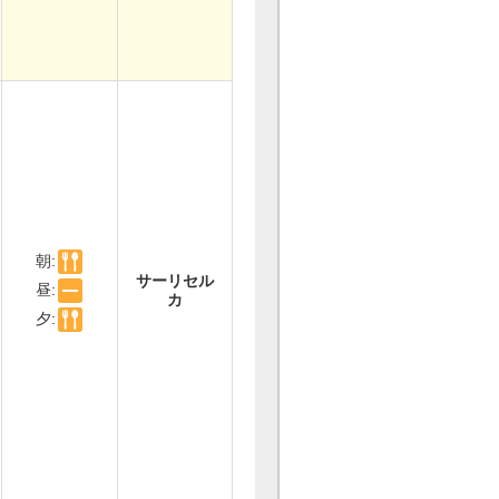
朝:
サーリセル
昼:
カ
夕: