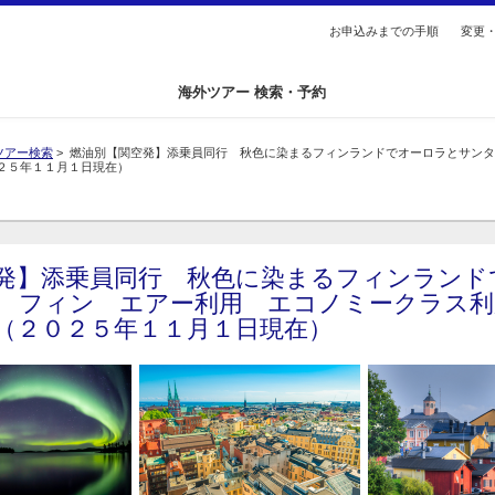
総合トップへ
お申込みまでの手順
変更
海外ツアー 検索・予約
ツアー検索
> 燃油別【関空発】添乗員同行 秋色に染まるフィンランドでオーロラとサン
２５年１１月１日現在）
発】添乗員同行 秋色に染まるフィンランド
 フィン エアー利用 エコノミークラス利
（２０２５年１１月１日現在）