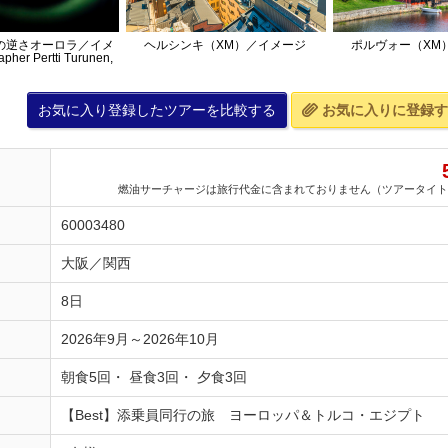
の逆さオーロラ／イメ
ヘルシンキ（XM）／イメージ
ポルヴォー（XM
her Pertti Turunen,
it Finland
お気に入り登録したツアーを比較する
お気に入りに登録す
燃油サーチャージは旅行代金に含まれておりません（ツアータイト
60003480
大阪／関西
8日
2026年9月～2026年10月
朝食5回・ 昼食3回・ 夕食3回
【Best】添乗員同行の旅 ヨーロッパ＆トルコ・エジプト