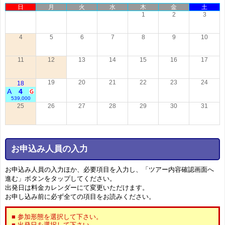
日
月
火
水
木
金
土
1
2
3
4
5
6
7
8
9
10
11
12
13
14
15
16
17
19
20
21
22
23
24
18
A
4
539,000
25
26
27
28
29
30
31
お申込み人員の入力
お申込み人員の入力ほか、必要項目を入力し、「ツアー内容確認画面へ
進む」ボタンをタップしてください。
出発日は料金カレンダーにて変更いただけます。
お申し込み前に必ず全ての項目をお読みください。
■ 参加形態を選択して下さい。
■ 出発日を選択して下さい。