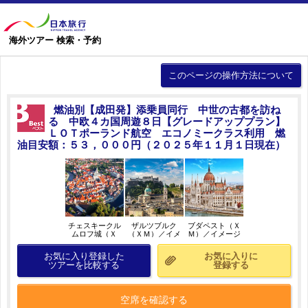
海外ツアー 検索・予約
このページの操作方法について
燃油別【成田発】添乗員同行 中世の古都を訪ね
る 中欧４カ国周遊８日【グレードアッププラン】
ＬＯＴポーランド航空 エコノミークラス利用 燃
油目安額：５３，０００円（２０２５年１１月１日現在）
チェスキークル
ザルツブルク
ブダペスト（Ｘ
ムロフ城（Ｘ
（ＸＭ）／イメ
Ｍ）／イメージ
Ｍ）／イメージ
ージ
お気に入り登録した
お気に入りに
ツアーを比較する
登録する
空席を確認する