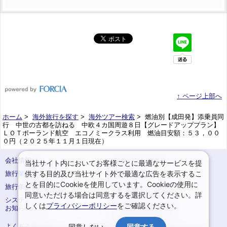
↑ ページ上部へ
ホーム
>
海外旅行を探す
>
海外ツアー検索
> 燃油別【成田発】添乗員同
行 中世の古都を訪ねる 中欧４カ国周遊８日【グレードアッププラン】
ＬＯＴポーランド航空 エコノミークラス利用 燃油目安額：５３，００
０円（２０２５年１１月１日現在）
会社情報
プライバシーポリシー
当社サイト内においてお客様ごとに最適なサービスを提
供する目的及び当社サイト外で最適な広告を表示するこ
旅行業登録票・約款
規約集
とを目的にCookieを使用しています。Cookieの使用に
旅行条件書
サイトマップ
同意いただける場合は同意するを選択してください。詳
システムメンテナンスの
お申込みまでの手順
しくは
プライバシーポリシー
をご確認ください。
お知らせ
変更・取消のご案内
よくある質問
予約確認・変更