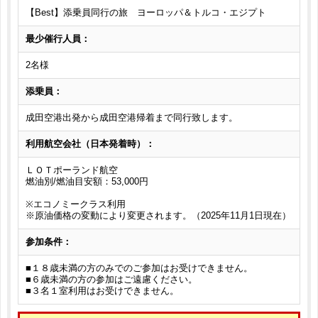
【Best】添乗員同行の旅 ヨーロッパ＆トルコ・エジプト
最少催行人員：
2名様
添乗員：
成田空港出発から成田空港帰着まで同行致します。
利用航空会社（日本発着時）：
ＬＯＴポーランド航空
燃油別/燃油目安額：53,000円
※エコノミークラス利用
※原油価格の変動により変更されます。（2025年11月1日現在）
参加条件：
■１８歳未満の方のみでのご参加はお受けできません。
■６歳未満の方の参加はご遠慮ください。
■３名１室利用はお受けできません。