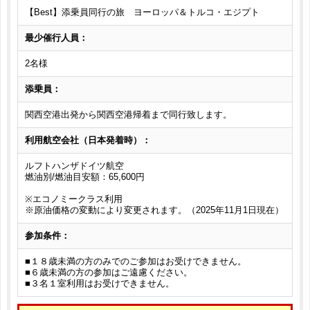
【Best】添乗員同行の旅 ヨーロッパ＆トルコ・エジプト
最少催行人員：
2名様
添乗員：
関西空港出発から関西空港帰着まで同行致します。
利用航空会社（日本発着時）：
ルフトハンザドイツ航空
燃油別/燃油目安額：65,600円
※エコノミークラス利用
※原油価格の変動により変更されます。（2025年11月1日現在）
参加条件：
■１８歳未満の方のみでのご参加はお受けできません。
■６歳未満の方の参加はご遠慮ください。
■３名１室利用はお受けできません。