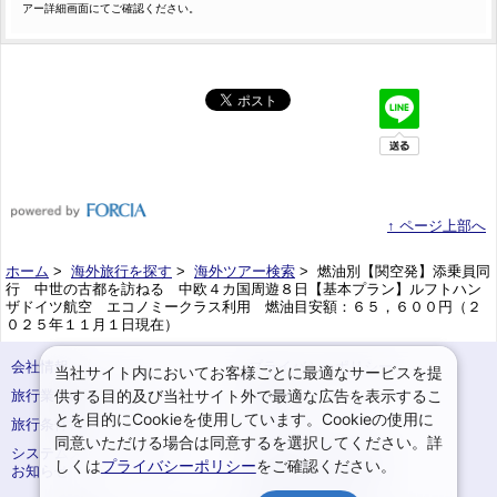
アー詳細画面にてご確認ください。
↑ ページ上部へ
ホーム
>
海外旅行を探す
>
海外ツアー検索
> 燃油別【関空発】添乗員同
行 中世の古都を訪ねる 中欧４カ国周遊８日【基本プラン】ルフトハン
ザドイツ航空 エコノミークラス利用 燃油目安額：６５，６００円（２
０２５年１１月１日現在）
会社情報
プライバシーポリシー
当社サイト内においてお客様ごとに最適なサービスを提
供する目的及び当社サイト外で最適な広告を表示するこ
旅行業登録票・約款
規約集
とを目的にCookieを使用しています。Cookieの使用に
旅行条件書
サイトマップ
同意いただける場合は同意するを選択してください。詳
システムメンテナンスの
お申込みまでの手順
しくは
プライバシーポリシー
をご確認ください。
お知らせ
変更・取消のご案内