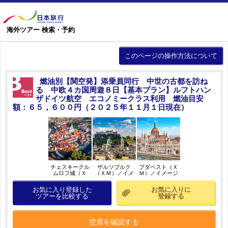
海外ツアー 検索・予約
このページの操作方法について
燃油別【関空発】添乗員同行 中世の古都を訪ね
る 中欧４カ国周遊８日【基本プラン】ルフトハン
ザドイツ航空 エコノミークラス利用 燃油目安
額：６５，６００円（２０２５年１１月１日現在）
チェスキークル
ザルツブルク
ブダペスト（Ｘ
ムロフ城（Ｘ
（ＸＭ）／イメ
Ｍ）／イメージ
Ｍ）／イメージ
ージ
お気に入り登録した
お気に入りに
ツアーを比較する
登録する
空席を確認する