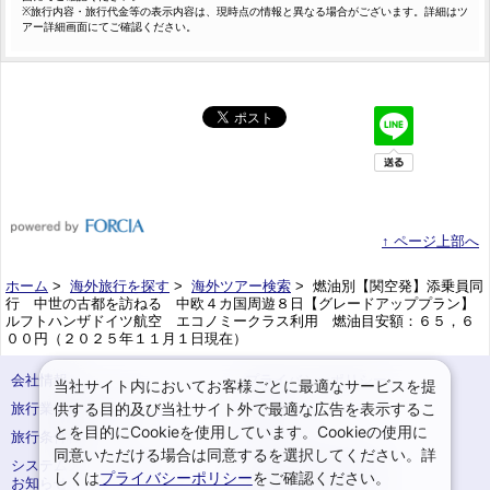
※旅行内容・旅行代金等の表示内容は、現時点の情報と異なる場合がございます。詳細はツ
アー詳細画面にてご確認ください。
↑ ページ上部へ
ホーム
>
海外旅行を探す
>
海外ツアー検索
> 燃油別【関空発】添乗員同
行 中世の古都を訪ねる 中欧４カ国周遊８日【グレードアッププラン】
ルフトハンザドイツ航空 エコノミークラス利用 燃油目安額：６５，６
００円（２０２５年１１月１日現在）
会社情報
プライバシーポリシー
当社サイト内においてお客様ごとに最適なサービスを提
供する目的及び当社サイト外で最適な広告を表示するこ
旅行業登録票・約款
規約集
とを目的にCookieを使用しています。Cookieの使用に
旅行条件書
サイトマップ
同意いただける場合は同意するを選択してください。詳
システムメンテナンスの
お申込みまでの手順
しくは
プライバシーポリシー
をご確認ください。
お知らせ