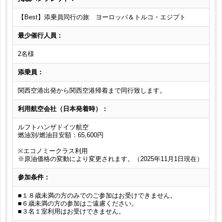
【Best】添乗員同行の旅 ヨーロッパ＆トルコ・エジプト
最少催行人員：
2名様
添乗員：
関西空港出発から関西空港帰着まで同行致します。
利用航空会社（日本発着時）：
ルフトハンザドイツ航空
燃油別/燃油目安額：65,600円
※エコノミークラス利用
※原油価格の変動により変更されます。（2025年11月1日現在）
参加条件：
■１８歳未満の方のみでのご参加はお受けできません。
■６歳未満の方の参加はご遠慮ください。
■３名１室利用はお受けできません。