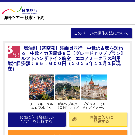
海外ツアー 検索・予約
このページの操作方法について
燃油別【関空発】添乗員同行 中世の古都を訪ね
る 中欧４カ国周遊８日【グレードアッププラン】
ルフトハンザドイツ航空 エコノミークラス利用
燃油目安額：６５，６００円（２０２５年１１月１日現
在）
チェスキークル
ザルツブルク
ブダペスト（Ｘ
ムロフ城（Ｘ
（ＸＭ）／イメ
Ｍ）／イメージ
Ｍ）／イメージ
ージ
お気に入り登録した
お気に入りに
ツアーを比較する
登録する