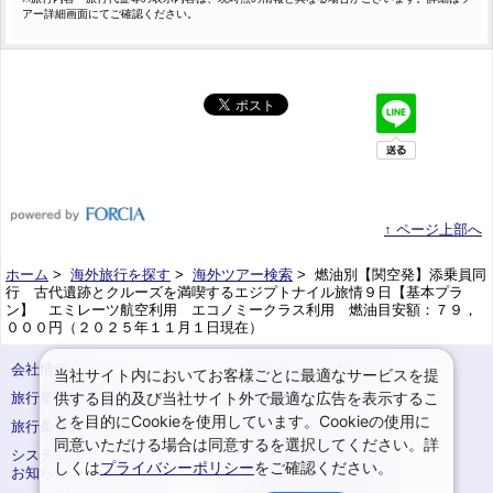
アー詳細画面にてご確認ください。
↑ ページ上部へ
ホーム
>
海外旅行を探す
>
海外ツアー検索
> 燃油別【関空発】添乗員同
行 古代遺跡とクルーズを満喫するエジプトナイル旅情９日【基本プラ
ン】 エミレーツ航空利用 エコノミークラス利用 燃油目安額：７９，
０００円（２０２５年１１月１日現在）
会社情報
プライバシーポリシー
当社サイト内においてお客様ごとに最適なサービスを提
供する目的及び当社サイト外で最適な広告を表示するこ
旅行業登録票・約款
規約集
とを目的にCookieを使用しています。Cookieの使用に
旅行条件書
サイトマップ
同意いただける場合は同意するを選択してください。詳
システムメンテナンスの
お申込みまでの手順
しくは
プライバシーポリシー
をご確認ください。
お知らせ
変更・取消のご案内