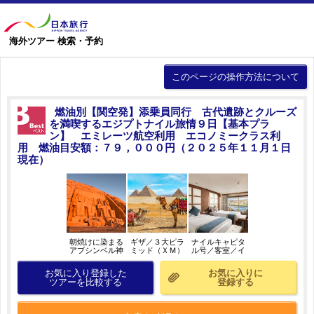
海外ツアー 検索・予約
このページの操作方法について
燃油別【関空発】添乗員同行 古代遺跡とクルーズ
を満喫するエジプトナイル旅情９日【基本プラ
ン】 エミレーツ航空利用 エコノミークラス利
用 燃油目安額：７９，０００円（２０２５年１１月１日
現在）
朝焼けに染まる
ギザ／３大ピラ
ナイルキャピタ
アブシンベル神
ミッド（ＸＭ）
ル号／客室／イ
殿（ＸＭ）／イ
／イメージ
メージ
メージ
お気に入り登録した
お気に入りに
ツアーを比較する
登録する