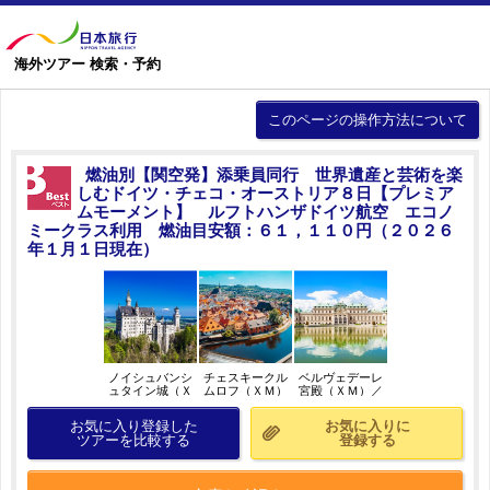
海外ツアー 検索・予約
このページの操作方法について
燃油別【関空発】添乗員同行 世界遺産と芸術を楽
しむドイツ・チェコ・オーストリア８日【プレミア
ムモーメント】 ルフトハンザドイツ航空 エコノ
ミークラス利用 燃油目安額：６１，１１０円（２０２６
年１月１日現在）
ノイシュバンシ
チェスキークル
ベルヴェデーレ
ュタイン城（Ｘ
ムロフ（ＸＭ）
宮殿（ＸＭ）／
Ｍ）／イメージ
／イメージ
イメージ
お気に入り登録した
お気に入りに
ツアーを比較する
登録する