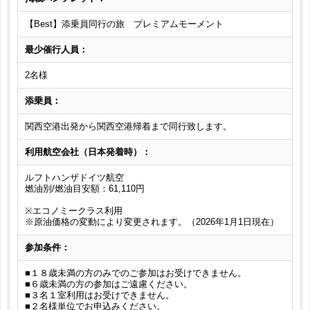
【Best】添乗員同行の旅 プレミアムモーメント
最少催行人員：
2名様
添乗員：
関西空港出発から関西空港帰着まで同行致します。
利用航空会社（日本発着時）：
ルフトハンザドイツ航空
燃油別/燃油目安額：61,110円
※エコノミークラス利用
※原油価格の変動により変更されます。（2026年1月1日現在）
参加条件：
■１８歳未満の方のみでのご参加はお受けできません。
■６歳未満の方の参加はご遠慮ください。
■３名１室利用はお受けできません。
■２名様単位でお申込みください。