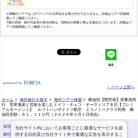
※掲載のツアーはこのページでのお申込みを受け付けておりません。詳細はツアー詳細画
面にてご確認ください。
※旅行内容・旅行代金等の表示内容は、現時点の情報と異なる場合がございます。詳細はツ
アー詳細画面にてご確認ください。
↑ ページ上部へ
ホーム
>
海外旅行を探す
>
海外ツアー検索
> 燃油別【関空発】添乗員同
行 世界遺産と芸術を楽しむドイツ・チェコ・オーストリア８日【プレミ
アムモーメント】 ルフトハンザドイツ航空 エコノミークラス利用 燃
油目安額：６１，１１０円（２０２６年１月１日現在）
会社情報
プライバシーポリシー
当社サイト内においてお客様ごとに最適なサービスを提
供する目的及び当社サイト外で最適な広告を表示するこ
旅行業登録票・約款
規約集